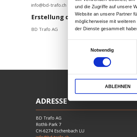
info@bd-trafo.ch
und die Zugriffe auf unsere 
Website an unsere Partner fü
Erstellung der Website
möglicherweise mit weiteren
BD Trafo AG
der Dienste gesammelt habe
E
Notwendig
i
n
w
i
l
ABLEHNEN
l
i
ADRESSE
g
u
n
BD Trafo AG
g
Rothli-Park 7
CH-6274 Eschenbach LU
s