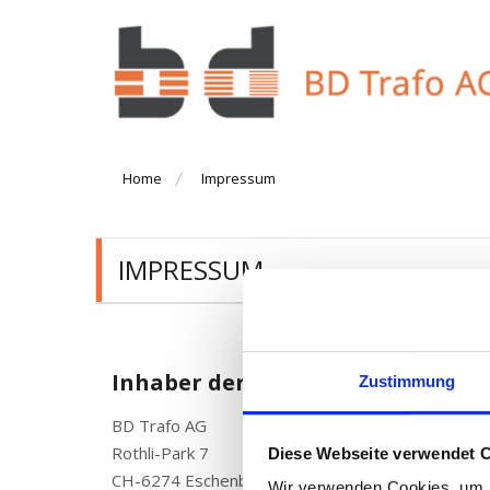
Skip
to
content
Transformatoren und Drosseln
BD Trafo AG
Home
Impressum
IMPRESSUM
Inhaber der Website
Zustimmung
BD Trafo AG
Rothli-Park 7
Diese Webseite verwendet 
CH-6274 Eschenbach
Wir verwenden Cookies, um I