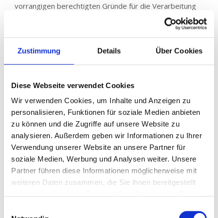
vorrangigen berechtigten Gründe für die Verarbeitung
vor, oder die betroffene Person legt im Falle von
Direktwerbung und damit verbundenem Profiling
Widerspruch gegen die Verarbeitung ein
Zustimmung
Details
Über Cookies
Die personenbezogenen Daten wurden unrechtmässig
verarbeitet
Die Löschung der personenbezogenen Daten ist zur
Diese Webseite verwendet Cookies
Erfüllung einer rechtlichen Verpflichtung nach dem
Wir verwenden Cookies, um Inhalte und Anzeigen zu
Unionsrecht oder dem Recht der Mitgliedstaaten
personalisieren, Funktionen für soziale Medien anbieten
erforderlich, dem der für die Verarbeitung
zu können und die Zugriffe auf unsere Website zu
Verantwortliche unterliegt
analysieren. Außerdem geben wir Informationen zu Ihrer
Die personenbezogenen Daten wurden in Bezug auf
Verwendung unserer Website an unsere Partner für
angebotene Dienste der Informationsgesellschaft
soziale Medien, Werbung und Analysen weiter. Unsere
erhoben, die direkt an ein Kind gerichtet sind
Partner führen diese Informationen möglicherweise mit
Wenn einer der oben genannten Gründe zutrifft und Sie
weiteren Daten zusammen, die Sie ihnen bereitgestellt
die Löschung von personenbezogenen Daten, die beim
haben oder die sie im Rahmen Ihrer Nutzung der Dienste
Betreiber dieser Website gespeichert sind, veranlassen
gesammelt haben.
E
möchten, können Sie sich jederzeit an unseren